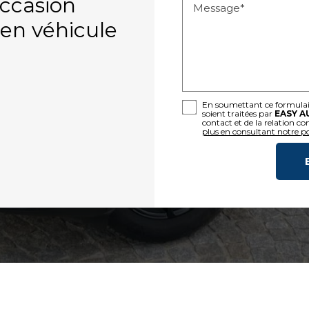
ccasion
Message*
ien véhicule
En soumettant ce formulaire
soient traitées par
EASY A
contact et de la relation c
plus en consultant notre pol