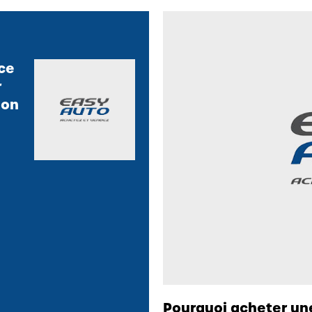
ice
r
ion
Pourquoi acheter une