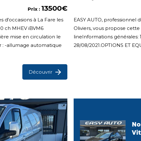
13500€
Prix :
s d'occasions à La Fare les
EASY AUTO, professionnel de
 100 ch MHEV iBVM6
Oliviers, vous propose cette
ère mise en circulation le
lineInformations générales: 1
 : -allumage automatique
28/08/2021.OPTIONS ET EQUIPE
Découvrir
No
Vit