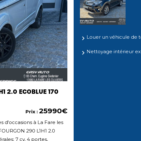
Louer un véhicule de t
Nettoyage intérieur ext
H1 2.0 ECOBLUE 170
25990€
Prix :
s d'occasions à La Fare les
m FOURGON 290 L1H1 2.0
es: 7 cv, 4 portes,