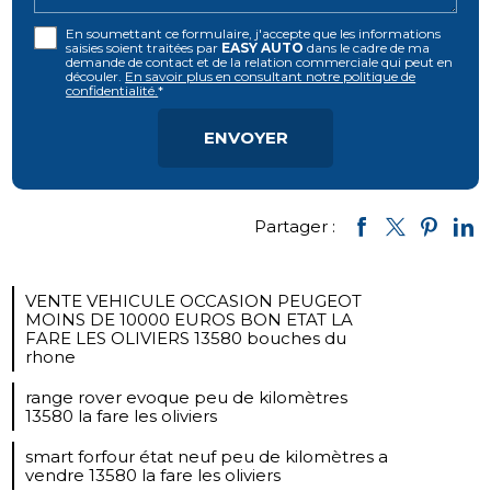
En soumettant ce formulaire, j'accepte que les informations
saisies soient traitées par
EASY AUTO
dans le cadre de ma
demande de contact et de la relation commerciale qui peut en
découler.
En savoir plus en consultant notre politique de
confidentialité.
*
Partager :
VENTE VEHICULE OCCASION PEUGEOT
MOINS DE 10000 EUROS BON ETAT LA
FARE LES OLIVIERS 13580 bouches du
rhone
range rover evoque peu de kilomètres
13580 la fare les oliviers
smart forfour état neuf peu de kilomètres a
vendre 13580 la fare les oliviers