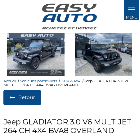
Panneau de gestion des cookies
Accueil
Véhicules particuliers
SUV & 4x4
Jeep GLADIATOR 3.0 V6
MULTIJET 264 CH 4X4 BVA8 OVERLAND
Retour
Jeep GLADIATOR 3.0 V6 MULTIJET
264 CH 4X4 BVA8 OVERLAND