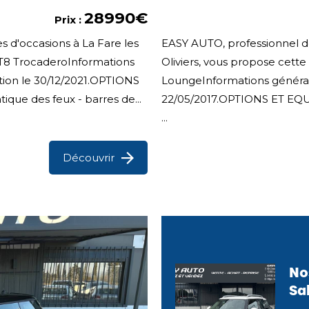
28990€
Prix :
s d'occasions à La Fare les
EASY AUTO, professionnel de
AT8 TrocaderoInformations
Oliviers, vous propose cet
ation le 30/12/2021.OPTIONS
LoungeInformations générale
que des feux - barres de...
22/05/2017.OPTIONS ET EQUIP
...
Découvrir
No
Sa